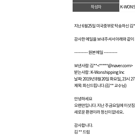
작성자
K-WON S
지난 6월25일 미국중부로 탁송하신 
감사한 메일을 보내주셔서 아래와 같이
--------- 원본 메일 ---------
보낸사람: 김**<*****@naver.com>
받는사람 : K-Won shipping Inc
날짜: 2019년 8월 20일 화요일, 23시 27
제목: 회신드립니다.(김 ** 교수님)
안녕하세요
오랜만입니다. 지난 주 금요일에 이삿짐 
새로운 환경이라 정신이 없네요..
감사합니다.
김 ** 드림